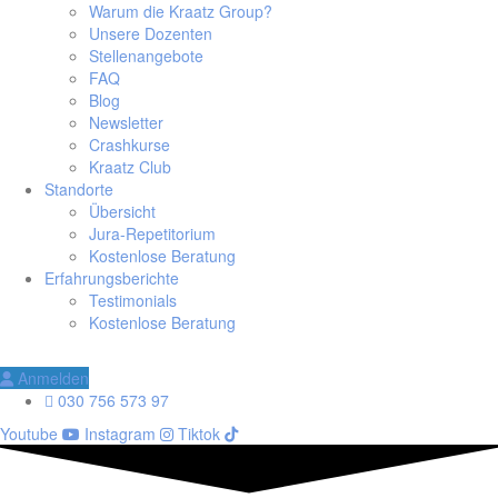
Warum die Kraatz Group?
Unsere Dozenten
Stellenangebote
FAQ
Blog
Newsletter
Crashkurse
Kraatz Club
Standorte
Übersicht
Jura-Repetitorium
Kostenlose Beratung
Erfahrungsberichte
Testimonials
Kostenlose Beratung
Anmelden
030 756 573 97
Youtube
Instagram
Tiktok