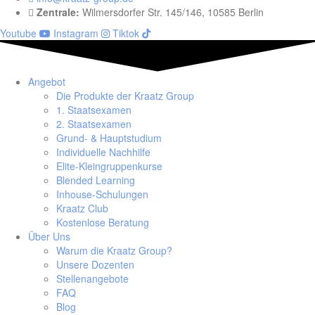
Zentrale:
Wilmersdorfer Str. 145/146, 10585 Berlin
Youtube
Instagram
Tiktok
Angebot
Die Produkte der Kraatz Group
1. Staatsexamen
2. Staatsexamen
Grund- & Hauptstudium
Individuelle Nachhilfe
Elite-Kleingruppenkurse
Blended Learning
Inhouse-Schulungen
Kraatz Club
Kostenlose Beratung
Über Uns
Warum die Kraatz Group?
Unsere Dozenten
Stellenangebote
FAQ
Blog