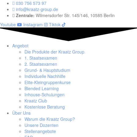
030 756 573 97
info@kraatz-group.de
Zentrale:
Wilmersdorfer Str. 145/146, 10585 Berlin
Youtube
Instagram
Tiktok
Angebot
Die Produkte der Kraatz Group
1. Staatsexamen
2. Staatsexamen
Grund- & Hauptstudium
Individuelle Nachhilfe
Elite-Kleingruppenkurse
Blended Learning
Inhouse-Schulungen
Kraatz Club
Kostenlose Beratung
Über Uns
Warum die Kraatz Group?
Unsere Dozenten
Stellenangebote