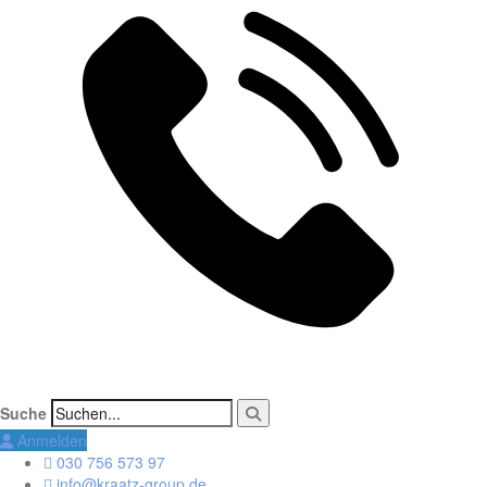
Suche
Anmelden
030 756 573 97
info@kraatz-group.de