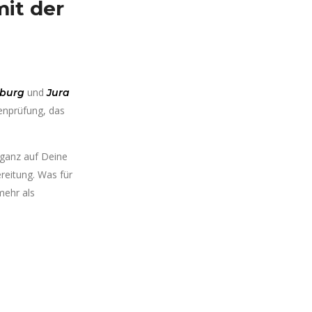
mit der
und
sburg
Jura
henprüfung, das
 ganz auf Deine
reitung. Was für
mehr als