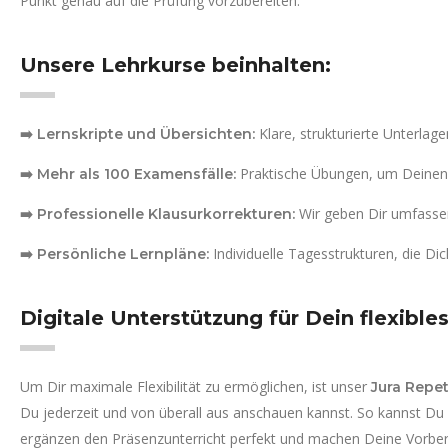
Punkt genau auf die Prüfung vorzubereiten.
Unsere Lehrkurse beinhalten:
Klare, strukturierte Unterlage
➡️ Lernskripte und Übersichten:
Praktische Übungen, um Deinen 
➡️ Mehr als 100 Examensfälle:
Wir geben Dir umfassen
➡️ Professionelle Klausurkorrekturen:
Individuelle Tagesstrukturen, die Di
➡️ Persönliche Lernpläne:
Digitale Unterstützung für Dein flexible
Um Dir maximale Flexibilität zu ermöglichen, ist unser
Jura Repe
Du jederzeit und von überall aus anschauen kannst. So kannst Du 
ergänzen den Präsenzunterricht perfekt und machen Deine Vorberei