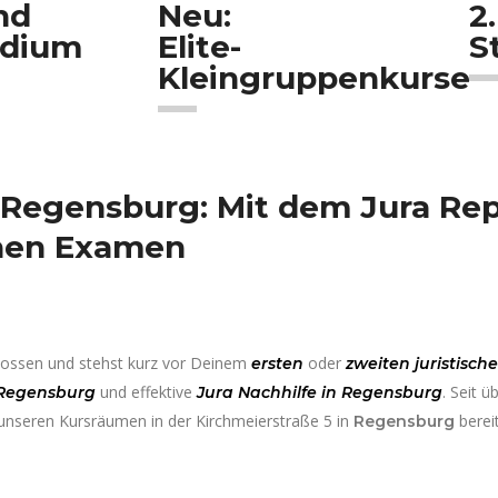
nd
Neu:
2.
udium
Elite-
S
Kleingruppenkurse
n Regensburg:
Mit dem Jura Rep
chen Examen
ossen und stehst kurz vor Deinem
oder
ersten
zweiten juristisc
und effektive
. Seit ü
 Regensburg
Jura Nachhilfe in Regensburg
n unseren Kursräumen in der Kirchmeierstraße 5 in
berei
Regensburg