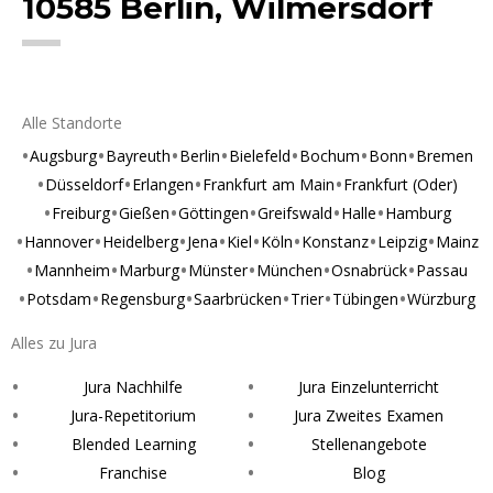
10585 Berlin, Wilmersdorf
Alle Standorte
Augsburg
Bayreuth
Berlin
Bielefeld
Bochum
Bonn
Bremen
Düsseldorf
Erlangen
Frankfurt am Main
Frankfurt (Oder)
Freiburg
Gießen
Göttingen
Greifswald
Halle
Hamburg
Hannover
Heidelberg
Jena
Kiel
Köln
Konstanz
Leipzig
Mainz
Mannheim
Marburg
Münster
München
Osnabrück
Passau
Potsdam
Regensburg
Saarbrücken
Trier
Tübingen
Würzburg
Alles zu Jura
Jura Nachhilfe
Jura Einzelunterricht
Jura-Repetitorium
Jura Zweites Examen
Blended Learning
Stellenangebote
Franchise
Blog