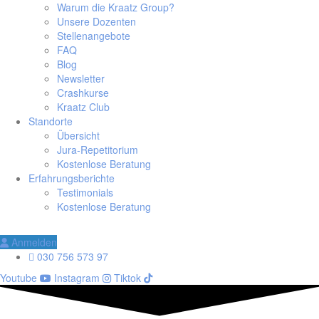
Warum die Kraatz Group?
Unsere Dozenten
Stellenangebote
FAQ
Blog
Newsletter
Crashkurse
Kraatz Club
Standorte
Übersicht
Jura-Repetitorium
Kostenlose Beratung
Erfahrungsberichte
Testimonials
Kostenlose Beratung
Anmelden
030 756 573 97
Youtube
Instagram
Tiktok