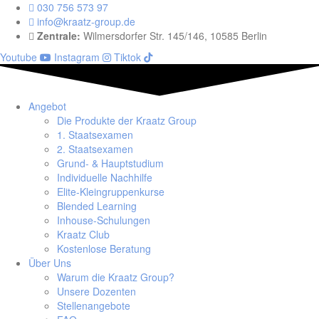
030 756 573 97
info@kraatz-group.de
Zentrale:
Wilmersdorfer Str. 145/146, 10585 Berlin
Youtube
Instagram
Tiktok
Angebot
Die Produkte der Kraatz Group
1. Staatsexamen
2. Staatsexamen
Grund- & Hauptstudium
Individuelle Nachhilfe
Elite-Kleingruppenkurse
Blended Learning
Inhouse-Schulungen
Kraatz Club
Kostenlose Beratung
Über Uns
Warum die Kraatz Group?
Unsere Dozenten
Stellenangebote