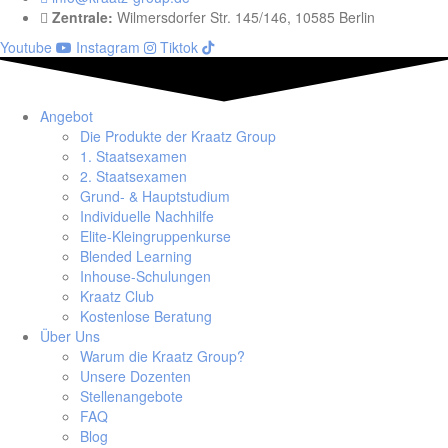
Zentrale:
Wilmersdorfer Str. 145/146, 10585 Berlin
Youtube
Instagram
Tiktok
Angebot
Die Produkte der Kraatz Group
1. Staatsexamen
2. Staatsexamen
Grund- & Hauptstudium
Individuelle Nachhilfe
Elite-Kleingruppenkurse
Blended Learning
Inhouse-Schulungen
Kraatz Club
Kostenlose Beratung
Über Uns
Warum die Kraatz Group?
Unsere Dozenten
Stellenangebote
FAQ
Blog