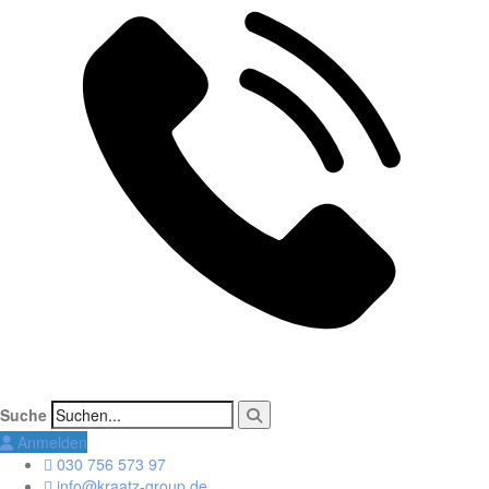
Suche
Anmelden
030 756 573 97
info@kraatz-group.de