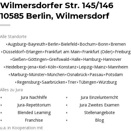
Wilmersdorfer Str. 145/146
10585 Berlin, Wilmersdorf
Alle Standorte
Augsburg
Bayreuth
Berlin
Bielefeld
Bochum
Bonn
Bremen
Düsseldorf
Erlangen
Frankfurt am Main
Frankfurt (Oder)
Freiburg
Gießen
Göttingen
Greifswald
Halle
Hamburg
Hannover
Heidelberg
Jena
Kiel
Köln
Konstanz
Leipzig
Mainz
Mannheim
Marburg
Münster
München
Osnabrück
Passau
Potsdam
Regensburg
Saarbrücken
Trier
Tübingen
Würzburg
Alles zu Jura
Jura Nachhilfe
Jura Einzelunterricht
Jura-Repetitorium
Jura Zweites Examen
Blended Learning
Stellenangebote
Franchise
Blog
u.a. in Kooperation mit