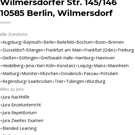
Wilmersdorfer Str. 145/146
10585 Berlin, Wilmersdorf
Alle Standorte
Augsburg
Bayreuth
Berlin
Bielefeld
Bochum
Bonn
Bremen
Düsseldorf
Erlangen
Frankfurt am Main
Frankfurt (Oder)
Freiburg
Gießen
Göttingen
Greifswald
Halle
Hamburg
Hannover
Heidelberg
Jena
Kiel
Köln
Konstanz
Leipzig
Mainz
Mannheim
Marburg
Münster
München
Osnabrück
Passau
Potsdam
Regensburg
Saarbrücken
Trier
Tübingen
Würzburg
Alles zu Jura
Jura Nachhilfe
Jura Einzelunterricht
Jura-Repetitorium
Jura Zweites Examen
Blended Learning