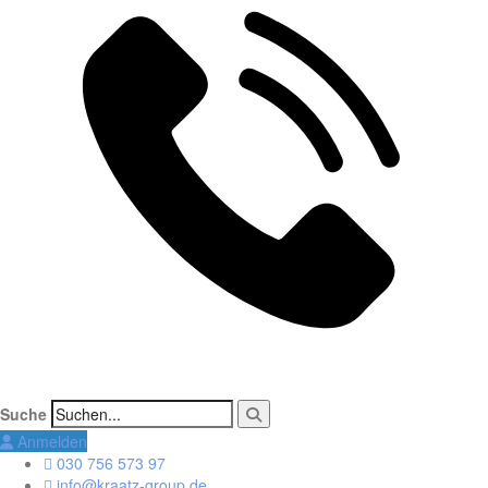
Suche
Anmelden
030 756 573 97
info@kraatz-group.de