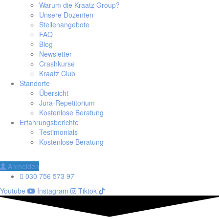
Warum die Kraatz Group?
Unsere Dozenten
Stellenangebote
FAQ
Blog
Newsletter
Crashkurse
Kraatz Club
Standorte
Übersicht
Jura-Repetitorium
Kostenlose Beratung
Erfahrungsberichte
Testimonials
Kostenlose Beratung
Anmelden
030 756 573 97
Youtube
Instagram
Tiktok