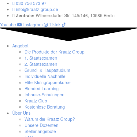
030 756 573 97
info@kraatz-group.de
Zentrale:
Wilmersdorfer Str. 145/146, 10585 Berlin
Youtube
Instagram
Tiktok
Angebot
Die Produkte der Kraatz Group
1. Staatsexamen
2. Staatsexamen
Grund- & Hauptstudium
Individuelle Nachhilfe
Elite-Kleingruppenkurse
Blended Learning
Inhouse-Schulungen
Kraatz Club
Kostenlose Beratung
Über Uns
Warum die Kraatz Group?
Unsere Dozenten
Stellenangebote