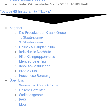
Zentrale:
Wilmersdorfer Str. 145/146, 10585 Berlin
Youtube
Instagram
Tiktok
Angebot
Die Produkte der Kraatz Group
1. Staatsexamen
2. Staatsexamen
Grund- & Hauptstudium
Individuelle Nachhilfe
Elite-Kleingruppenkurse
Blended Learning
Inhouse-Schulungen
Kraatz Club
Kostenlose Beratung
Über Uns
Warum die Kraatz Group?
Unsere Dozenten
Stellenangebote
FAQ
Blog