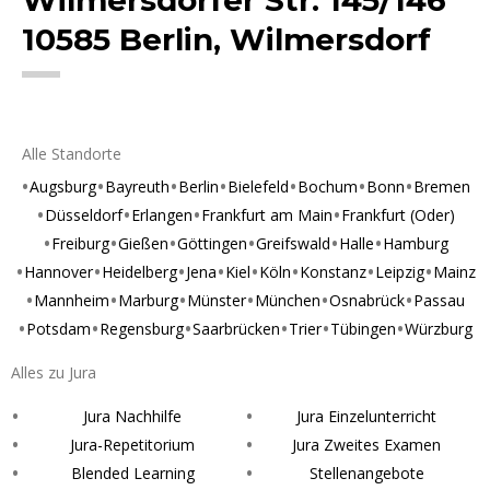
10585 Berlin, Wilmersdorf
Alle Standorte
Augsburg
Bayreuth
Berlin
Bielefeld
Bochum
Bonn
Bremen
Düsseldorf
Erlangen
Frankfurt am Main
Frankfurt (Oder)
Freiburg
Gießen
Göttingen
Greifswald
Halle
Hamburg
Hannover
Heidelberg
Jena
Kiel
Köln
Konstanz
Leipzig
Mainz
Mannheim
Marburg
Münster
München
Osnabrück
Passau
Potsdam
Regensburg
Saarbrücken
Trier
Tübingen
Würzburg
Alles zu Jura
Jura Nachhilfe
Jura Einzelunterricht
Jura-Repetitorium
Jura Zweites Examen
Blended Learning
Stellenangebote