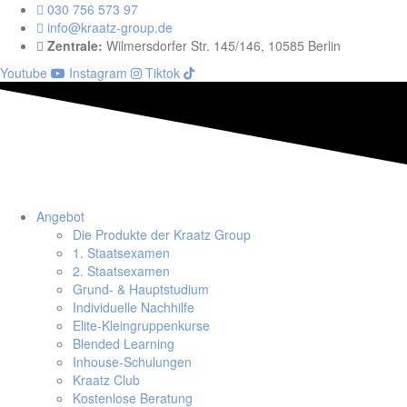
030 756 573 97
info@kraatz-group.de
Zentrale:
Wilmersdorfer Str. 145/146, 10585 Berlin
Youtube
Instagram
Tiktok
Angebot
Die Produkte der Kraatz Group
1. Staatsexamen
2. Staatsexamen
Grund- & Hauptstudium
Individuelle Nachhilfe
Elite-Kleingruppenkurse
Blended Learning
Inhouse-Schulungen
Kraatz Club
Kostenlose Beratung