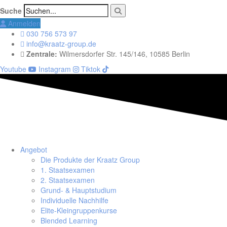
Suche
Anmelden
030 756 573 97
info@kraatz-group.de
Zentrale:
Wilmersdorfer Str. 145/146, 10585 Berlin
Youtube
Instagram
Tiktok
Angebot
Die Produkte der Kraatz Group
1. Staatsexamen
2. Staatsexamen
Grund- & Hauptstudium
Individuelle Nachhilfe
Elite-Kleingruppenkurse
Blended Learning