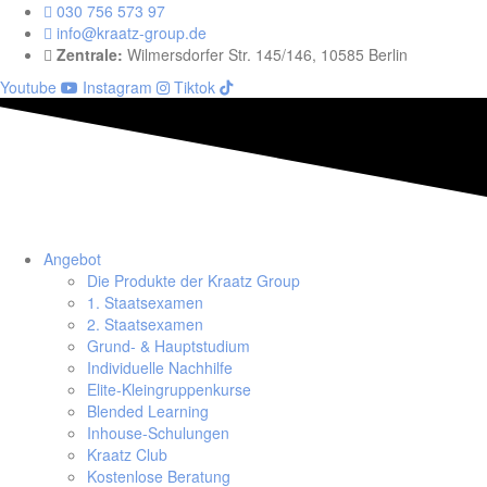
030 756 573 97
info@kraatz-group.de
Zentrale:
Wilmersdorfer Str. 145/146, 10585 Berlin
Youtube
Instagram
Tiktok
Angebot
Die Produkte der Kraatz Group
1. Staatsexamen
2. Staatsexamen
Grund- & Hauptstudium
Individuelle Nachhilfe
Elite-Kleingruppenkurse
Blended Learning
Inhouse-Schulungen
Kraatz Club
Kostenlose Beratung