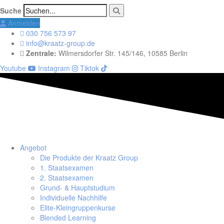
Suche
Anmelden
030 756 573 97
info@kraatz-group.de
Zentrale:
Wilmersdorfer Str. 145/146, 10585 Berlin
Youtube
Instagram
Tiktok
Angebot
Die Produkte der Kraatz Group
1. Staatsexamen
2. Staatsexamen
Grund- & Hauptstudium
Individuelle Nachhilfe
Elite-Kleingruppenkurse
Blended Learning