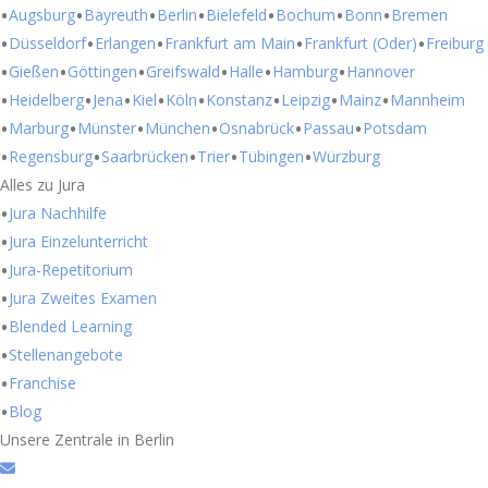
Augsburg
Bayreuth
Berlin
Bielefeld
Bochum
Bonn
Bremen
Düsseldorf
Erlangen
Frankfurt am Main
Frankfurt (Oder)
Freiburg
Gießen
Göttingen
Greifswald
Halle
Hamburg
Hannover
Heidelberg
Jena
Kiel
Köln
Konstanz
Leipzig
Mainz
Mannheim
Marburg
Münster
München
Osnabrück
Passau
Potsdam
Regensburg
Saarbrücken
Trier
Tübingen
Würzburg
Alles zu Jura
Jura Nachhilfe
Jura Einzelunterricht
Jura-Repetitorium
Jura Zweites Examen
Blended Learning
Stellenangebote
Franchise
Blog
Unsere Zentrale in Berlin