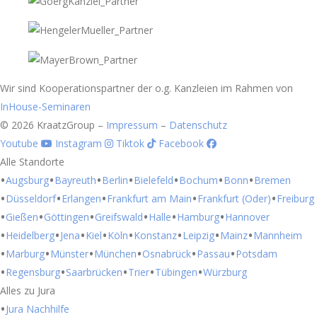
Wir sind Kooperationspartner der o.g. Kanzleien im Rahmen von
InHouse-Seminaren
© 2026 KraatzGroup –
Impressum
–
Datenschutz
Youtube
Instagram
Tiktok
Facebook
Alle Standorte
Augsburg
Bayreuth
Berlin
Bielefeld
Bochum
Bonn
Bremen
Düsseldorf
Erlangen
Frankfurt am Main
Frankfurt (Oder)
Freiburg
Gießen
Göttingen
Greifswald
Halle
Hamburg
Hannover
Heidelberg
Jena
Kiel
Köln
Konstanz
Leipzig
Mainz
Mannheim
Marburg
Münster
München
Osnabrück
Passau
Potsdam
Regensburg
Saarbrücken
Trier
Tübingen
Würzburg
Alles zu Jura
Jura Nachhilfe