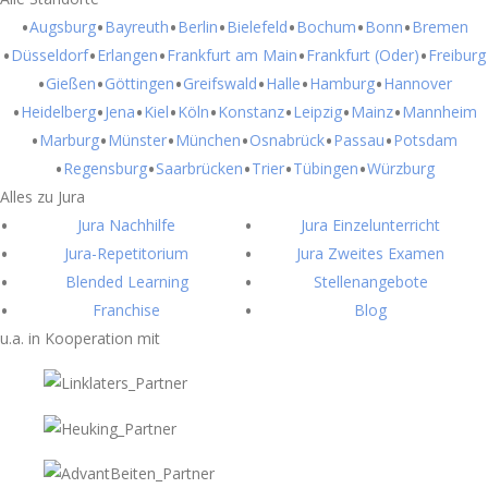
Augsburg
Bayreuth
Berlin
Bielefeld
Bochum
Bonn
Bremen
Düsseldorf
Erlangen
Frankfurt am Main
Frankfurt (Oder)
Freiburg
Gießen
Göttingen
Greifswald
Halle
Hamburg
Hannover
Heidelberg
Jena
Kiel
Köln
Konstanz
Leipzig
Mainz
Mannheim
Marburg
Münster
München
Osnabrück
Passau
Potsdam
Regensburg
Saarbrücken
Trier
Tübingen
Würzburg
Alles zu Jura
Jura Nachhilfe
Jura Einzelunterricht
Jura-Repetitorium
Jura Zweites Examen
Blended Learning
Stellenangebote
Franchise
Blog
u.a. in Kooperation mit