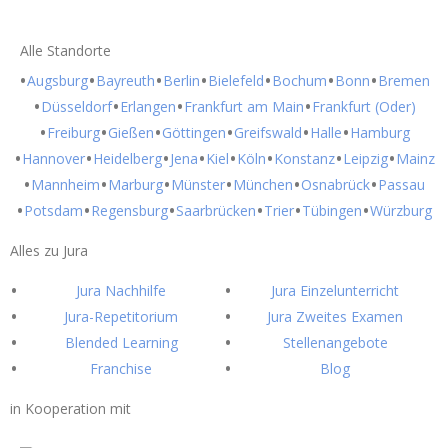
Alle Standorte
Augsburg
Bayreuth
Berlin
Bielefeld
Bochum
Bonn
Bremen
Düsseldorf
Erlangen
Frankfurt am Main
Frankfurt (Oder)
Freiburg
Gießen
Göttingen
Greifswald
Halle
Hamburg
Hannover
Heidelberg
Jena
Kiel
Köln
Konstanz
Leipzig
Mainz
Mannheim
Marburg
Münster
München
Osnabrück
Passau
Potsdam
Regensburg
Saarbrücken
Trier
Tübingen
Würzburg
Alles zu Jura
Jura Nachhilfe
Jura Einzelunterricht
Jura-Repetitorium
Jura Zweites Examen
Blended Learning
Stellenangebote
Franchise
Blog
in Kooperation mit