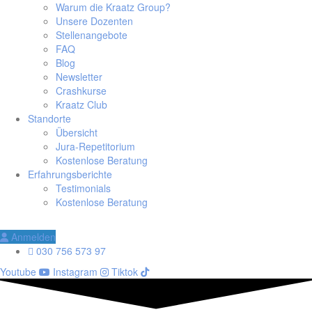
Warum die Kraatz Group?
Unsere Dozenten
Stellenangebote
FAQ
Blog
Newsletter
Crashkurse
Kraatz Club
Standorte
Übersicht
Jura-Repetitorium
Kostenlose Beratung
Erfahrungsberichte
Testimonials
Kostenlose Beratung
Anmelden
030 756 573 97
Youtube
Instagram
Tiktok