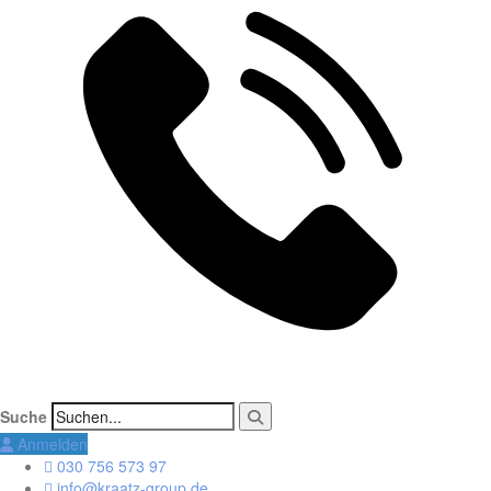
Suche
Anmelden
030 756 573 97
info@kraatz-group.de