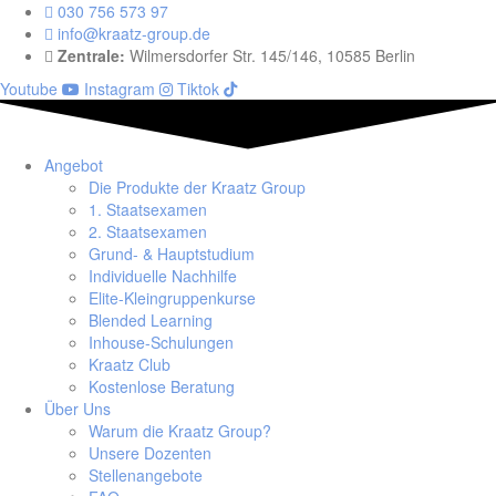
030 756 573 97
info@kraatz-group.de
Zentrale:
Wilmersdorfer Str. 145/146, 10585 Berlin
Youtube
Instagram
Tiktok
Angebot
Die Produkte der Kraatz Group
1. Staatsexamen
2. Staatsexamen
Grund- & Hauptstudium
Individuelle Nachhilfe
Elite-Kleingruppenkurse
Blended Learning
Inhouse-Schulungen
Kraatz Club
Kostenlose Beratung
Über Uns
Warum die Kraatz Group?
Unsere Dozenten
Stellenangebote