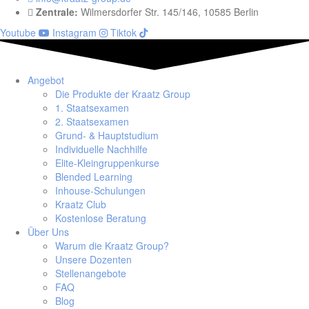
Zentrale:
Wilmersdorfer Str. 145/146, 10585 Berlin
Youtube
Instagram
Tiktok
Angebot
Die Produkte der Kraatz Group
1. Staatsexamen
2. Staatsexamen
Grund- & Hauptstudium
Individuelle Nachhilfe
Elite-Kleingruppenkurse
Blended Learning
Inhouse-Schulungen
Kraatz Club
Kostenlose Beratung
Über Uns
Warum die Kraatz Group?
Unsere Dozenten
Stellenangebote
FAQ
Blog