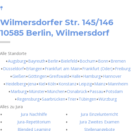
Wilmersdorfer Str. 145/146
10585 Berlin, Wilmersdorf
Alle Standorte
Augsburg
Bayreuth
Berlin
Bielefeld
Bochum
Bonn
Bremen
Düsseldorf
Erlangen
Frankfurt am Main
Frankfurt (Oder)
Freiburg
Gießen
Göttingen
Greifswald
Halle
Hamburg
Hannover
Heidelberg
Jena
Kiel
Köln
Konstanz
Leipzig
Mainz
Mannheim
Marburg
Münster
München
Osnabrück
Passau
Potsdam
Regensburg
Saarbrücken
Trier
Tübingen
Würzburg
Alles zu Jura
Jura Nachhilfe
Jura Einzelunterricht
Jura-Repetitorium
Jura Zweites Examen
Blended Learning
Stellenangebote