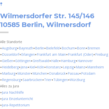
Wilmersdorfer Str. 145/146
10585 Berlin, Wilmersdorf
Alle Standorte
Augsburg
Bayreuth
Berlin
Bielefeld
Bochum
Bonn
Bremen
Düsseldorf
Erlangen
Frankfurt am Main
Frankfurt (Oder)
Freiburg
Gießen
Göttingen
Greifswald
Halle
Hamburg
Hannover
Heidelberg
Jena
Kiel
Köln
Konstanz
Leipzig
Mainz
Mannheim
Marburg
Münster
München
Osnabrück
Passau
Potsdam
Regensburg
Saarbrücken
Trier
Tübingen
Würzburg
Alles zu Jura
Jura Nachhilfe
Jura Einzelunterricht
Jura-Repetitorium