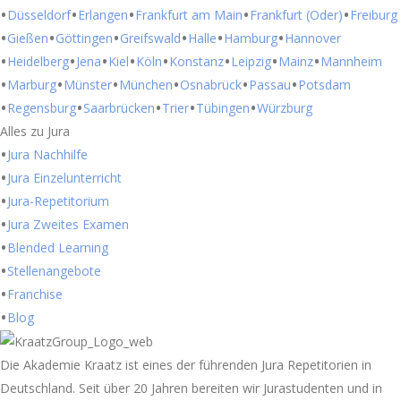
Düsseldorf
Erlangen
Frankfurt am Main
Frankfurt (Oder)
Freiburg
Gießen
Göttingen
Greifswald
Halle
Hamburg
Hannover
Heidelberg
Jena
Kiel
Köln
Konstanz
Leipzig
Mainz
Mannheim
Marburg
Münster
München
Osnabrück
Passau
Potsdam
Regensburg
Saarbrücken
Trier
Tübingen
Würzburg
Alles zu Jura
Jura Nachhilfe
Jura Einzelunterricht
Jura-Repetitorium
Jura Zweites Examen
Blended Learning
Stellenangebote
Franchise
Blog
Die Akademie Kraatz ist eines der führenden Jura Repetitorien in
Deutschland. Seit über 20 Jahren bereiten wir Jurastudenten und in