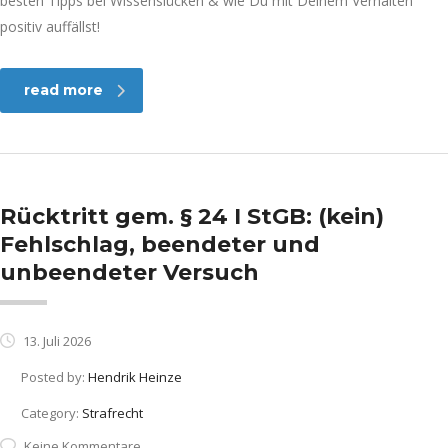
besten Tipps bei Wissenslücken & wie Du mit Deinem Verhalten
positiv auffällst!
read more
Rücktritt gem. § 24 I StGB: (kein)
Fehlschlag, beendeter und
unbeendeter Versuch
13. Juli 2026
Posted by:
Hendrik Heinze
Category:
Strafrecht
Keine Kommentare