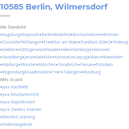
10585 Berlin, Wilmersdorf
Alle Standorte
Augsburg
Bayreuth
Berlin
Bielefeld
Bochum
Bonn
Bremen
Düsseldorf
Erlangen
Frankfurt am Main
Frankfurt (Oder)
Freiburg
Gießen
Göttingen
Greifswald
Halle
Hamburg
Hannover
Heidelberg
Jena
Kiel
Köln
Konstanz
Leipzig
Mainz
Mannheim
Marburg
Münster
München
Osnabrück
Passau
Potsdam
Regensburg
Saarbrücken
Trier
Tübingen
Würzburg
Alles zu Jura
Jura Nachhilfe
Jura Einzelunterricht
Jura-Repetitorium
Jura Zweites Examen
Blended Learning
Stellenangebote