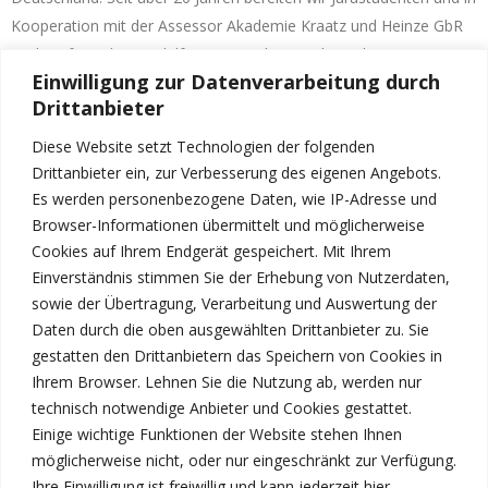
Kooperation mit der Assessor Akademie Kraatz und Heinze GbR
auch Referendare mithilfe von Einzelunterricht und
Einwilligung zur Datenverarbeitung durch
Kleingruppenunterricht erfolgreich auf alle relevanten Prüfungen
Drittanbieter
vor.
Diese Website setzt Technologien der folgenden
Drittanbieter ein, zur Verbesserung des eigenen Angebots.
Es werden personenbezogene Daten, wie IP-Adresse und
Zentrale:
Browser-Informationen übermittelt und möglicherweise
Wilmersdorfer Straße 145/146,
Cookies auf Ihrem Endgerät gespeichert. Mit Ihrem
10585 Berlin
Einverständnis stimmen Sie der Erhebung von Nutzerdaten,
sowie der Übertragung, Verarbeitung und Auswertung der
Daten durch die oben ausgewählten Drittanbieter zu. Sie
gestatten den Drittanbietern das Speichern von Cookies in
Ihrem Browser. Lehnen Sie die Nutzung ab, werden nur
030 756 573 97
technisch notwendige Anbieter und Cookies gestattet.
Einige wichtige Funktionen der Website stehen Ihnen
möglicherweise nicht, oder nur eingeschränkt zur Verfügung.
Ihre Einwilligung ist freiwillig und kann jederzeit hier