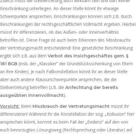
Zuletzt muss die Stellvertretung auch wirksam sein und darf keiner
Einschränkung unterliegen. An dieser Stelle könnt ihr etwaige
Schwerpunkte ansprechen. Einschränkungen können sich z.B. durch
Beschränkungen der rechtsgeschäftlichen Vollmacht ergeben. Hierbei
müsst ihr differenzieren, ob das Außen- oder Innenverhältnis
betroffen ist. Diese Frage ist auch beim Erkennen des Missbrauchs
der Vertretungsmacht entscheidend! Eine gesetzliche Beschränkung
ergibt sich z.B. aus dem
Verbot des Insichgeschäftes gem. §
(insb. der „Klassiker“ der Grundstücksschenkung von Eltern
181 BGB
an ihre Kinder). Je nach Fallkonstellation könnt ihr an dieser Stelle
aber auch andere Klausurschwerpunkte ansprechen, die die
Stellvertretung betreffen (z.B. die
Anfechtung der bereits
).
ausgeübten Innenvollmacht
:
Beim
müsst ihr
Vorsicht
Missbrauch der Vertretungsmacht
differenzieren! Während ihr die Konstellation der sog. „Kollusion“ hier
ansprechen könnt, kommt es beim Fall der „Evidenz“ auf den von
euch bevorzugten Lösungsweg (Rechtsprechung oder Literatur) an!