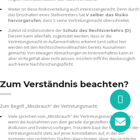
Weiter ist diese Risikoverteilung auch interessengerecht. Denn durch
das Einschalten eines Stellvertreters hat
V selber das Risiko
, dass S seine Vertretungsmacht überschreitet.
hervorgerufen
Zuletzt ist insbesondere der
Schutz des Rechtsverkehrs (D)
Diesem kann allenfalls zugemutet werden, dass er die
Vertretungsmacht im Außenverhältnis erkennt (und selbst hier
werden mit den Rechtsscheinvollmachten bereits Ausnahmen
gemacht). Von etwaigen Abmachungen im Innenverhältnis kann er
aber im Regelfall aber nicht wissen. Insofern trifft ihn diesbezüglich
auch keine Nachforschungspflicht.
Zum Verständnis beachten?
Zum Begriff „Missbrauch“ der Vertretungsmacht:
Viele sprechen vom „Missbrauch“ der Vertretungsmacht nur dann,
wenn die Ausnahmen von dem gerade dargestellten Grundsatz
(Kollusion und Evidenz) vorliegen. Trotzdem baut der Missbrauch der
Vertretungsmacht stets auf jener Konstellation auf, in der der
Vertreter sein rechtliches Dürfen überschreitet, ohne das rechtliche