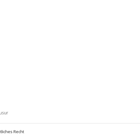
usur
tliches Recht