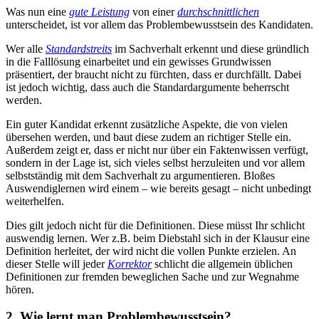
Was nun eine
gute Leistung
von einer
durchschnittlichen
unterscheidet, ist vor allem das Problembewusstsein des Kandidaten.
Wer alle
Standardstreits
im Sachverhalt erkennt und diese gründlich
in die Falllösung einarbeitet und ein gewisses Grundwissen
präsentiert, der braucht nicht zu fürchten, dass er durchfällt. Dabei
ist jedoch wichtig, dass auch die Standardargumente beherrscht
werden.
Ein guter Kandidat erkennt zusätzliche Aspekte, die von vielen
übersehen werden, und baut diese zudem an richtiger Stelle ein.
Außerdem zeigt er, dass er nicht nur über ein Faktenwissen verfügt,
sondern in der Lage ist, sich vieles selbst herzuleiten und vor allem
selbstständig mit dem Sachverhalt zu argumentieren. Bloßes
Auswendiglernen wird einem – wie bereits gesagt – nicht unbedingt
weiterhelfen.
Dies gilt jedoch nicht für die Definitionen. Diese müsst Ihr schlicht
auswendig lernen. Wer z.B. beim Diebstahl sich in der Klausur eine
Definition herleitet, der wird nicht die vollen Punkte erzielen. An
dieser Stelle will jeder
Korrektor
schlicht die allgemein üblichen
Definitionen zur fremden beweglichen Sache und zur Wegnahme
hören.
2. Wie lernt man Problembewusstsein?