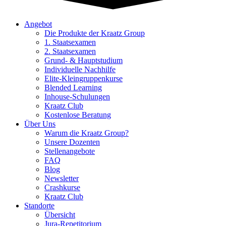
Angebot
Die Produkte der Kraatz Group
1. Staatsexamen
2. Staatsexamen
Grund- & Hauptstudium
Individuelle Nachhilfe
Elite-Kleingruppenkurse
Blended Learning
Inhouse-Schulungen
Kraatz Club
Kostenlose Beratung
Über Uns
Warum die Kraatz Group?
Unsere Dozenten
Stellenangebote
FAQ
Blog
Newsletter
Crashkurse
Kraatz Club
Standorte
Übersicht
Jura-Repetitorium