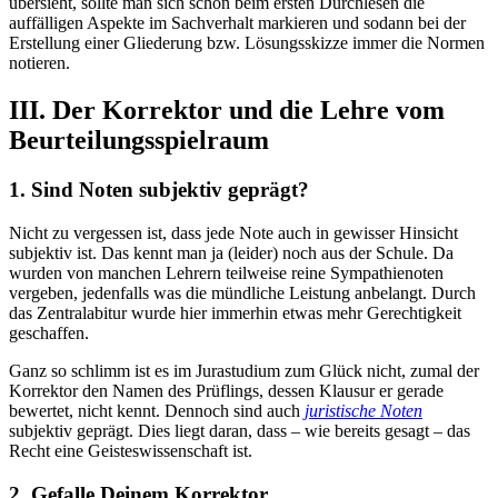
übersieht, sollte man sich schon beim ersten Durchlesen die
auffälligen Aspekte im Sachverhalt markieren und sodann bei der
Erstellung einer Gliederung bzw. Lösungsskizze immer die Normen
notieren.
III. Der Korrektor und die Lehre vom
Beurteilungsspielraum
1. Sind Noten subjektiv geprägt?
Nicht zu vergessen ist, dass jede Note auch in gewisser Hinsicht
subjektiv ist. Das kennt man ja (leider) noch aus der Schule. Da
wurden von manchen Lehrern teilweise reine Sympathienoten
vergeben, jedenfalls was die mündliche Leistung anbelangt. Durch
das Zentralabitur wurde hier immerhin etwas mehr Gerechtigkeit
geschaffen.
Ganz so schlimm ist es im Jurastudium zum Glück nicht, zumal der
Korrektor den Namen des Prüflings, dessen Klausur er gerade
bewertet, nicht kennt. Dennoch sind auch
juristische Noten
subjektiv geprägt. Dies liegt daran, dass – wie bereits gesagt – das
Recht eine Geisteswissenschaft ist.
2. Gefalle Deinem Korrektor