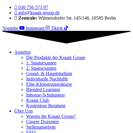
030 756 573 97
info@kraatz-group.de
Zentrale:
Wilmersdorfer Str. 145/146, 10585 Berlin
Youtube
Instagram
Tiktok
Angebot
Die Produkte der Kraatz Group
1. Staatsexamen
2. Staatsexamen
Grund- & Hauptstudium
Individuelle Nachhilfe
Elite-Kleingruppenkurse
Blended Learning
Inhouse-Schulungen
Kraatz Club
Kostenlose Beratung
Über Uns
Warum die Kraatz Group?
Unsere Dozenten
Stellenangebote
FAQ