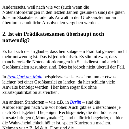
Andererseits, weil nach wie vor (auch wenn die
Notenanforderungen in den letzten Jahren gesunken sind) die guten
Jobs im Staatsdienst oder als Anwalt in der Großkanzlei nur an
überdurchschnittliche Absolventen vergeben werden.
2. Ist ein Prädikatsexamen überhaupt noch
notwendig?
Es hält sich der Irrglaube, dass heutzutage ein Prädikat generell nicht
mehr notwendig ist. Das ist jedoch falsch. Es stimmt zwar, dass
mancherorts die Notenanforderungen im Staatsdienst und auch in
Großkanzleien gesunken sind. Dies ist jedoch nicht überall der Fall.
In
Frankfurt am Main
beispielsweise ist es schon immer etwas
leichter, bei einer Großkanzlei zu landen, da hier schlicht viele
Anwälte benötigt werden. Hier kann sogar 8,x ohne
Zusatzqualifikation ausreichen.
An anderen Standorten – wie z.B. in
Berlin
– sind die
Anforderungen nach wie vor höher. Auch gibt es Unterschiede je
nach Rechtsgebiet. Diejenigen Rechtsgebiete, die den höchsten
Umsatz bringen („Moneymaker“), sind natürlich begehrter, da hier
die Wahrscheinlichkeit höher ist, später Karriere zu machen.
Nehmen wir z.B. M & A. Dort sind die