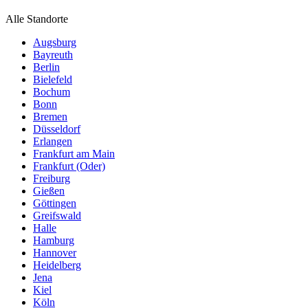
Alle Standorte
Augsburg
Bayreuth
Berlin
Bielefeld
Bochum
Bonn
Bremen
Düsseldorf
Erlangen
Frankfurt am Main
Frankfurt (Oder)
Freiburg
Gießen
Göttingen
Greifswald
Halle
Hamburg
Hannover
Heidelberg
Jena
Kiel
Köln