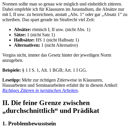
Normen sollte man so genau wie möglich und einheitlich zitieren.
Dabei empfehle ich für Klausuren im Jurastudium, die Absätze nur
mit I, II usw. zu bezeichnen, anstatt „Abs. 1“ oder gar „Absatz 1“ zu
schreiben. Das spart gerade im Strafrecht viel Zeit:
Absätze:
römisch I, II usw. (nicht Abs. 1)
Sätze:
1 (nicht Satz 1)
Halbsätze:
HS 1 (nicht Halbsatz 1)
Alternativen:
1 (nicht Alternative)
Vergiss nicht, immer das Gesetz hinter der jeweiligen Norm
anzugeben.
Beispiele:
§ 1 I S. 1, Alt. 1 BGB; Art. 1 I GG.
Lesetipp:
Mehr zur richtigen Zitierweise in Klausuren,
Hausarbeiten und Seminararbeiten erfahrt ihr in diesem Artikel:
Richtiges Zitieren in juristischen Arbeiten
.
II. Die feine Grenze zwischen
„durchschnittlich“ und Prädikat
1. Problembewusstsein