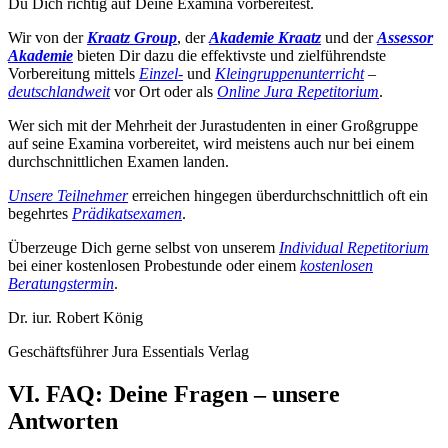
Du Dich richtig auf Deine Examina vorbereitest.
Wir von der
Kraatz Group
, der
Akademie Kraatz
und der
Assessor
Akademie
bieten Dir dazu die effektivste und zielführendste
Vorbereitung mittels
Einzel-
und
Kleingruppenunterricht
–
deutschlandweit
vor Ort oder als
Online Jura Repetitorium
.
Wer sich mit der Mehrheit der Jurastudenten in einer Großgruppe
auf seine Examina vorbereitet, wird meistens auch nur bei einem
durchschnittlichen Examen landen.
Unsere Teilnehmer
erreichen hingegen überdurchschnittlich oft ein
begehrtes
Prädikatsexamen
.
Überzeuge Dich gerne selbst von unserem
Individual Repetitorium
bei einer kostenlosen Probestunde oder einem
kostenlosen
Beratungstermin
.
Dr. iur. Robert König
Geschäftsführer Jura Essentials Verlag
VI. FAQ: Deine Fragen – unsere
Antworten