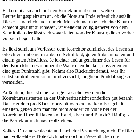
Es kommt also auch auf den Korrektor und seinen weiten
Beurteilungsspielraum an, ob die Note am Ende erfreulich ausfällt.
Dieser ist nämlich auch nur ein Mensch und mag sich eine Klausur
schlecht gelaunt durchlesen, ist vielleicht völlig genervt von dem
Schriftbild oder lässt sich sogar leiten von der Klausur, die er vorher
vor sich liegen hatte.
Es liegt somit am Verfasser, dem Korrektor zumindest das Lesen zu
erleichtern mit einem sauberen Schriftbild, guten Subsumtionen und
einem guten Abschluss. Je leichter und angenehmer das Lesen für
den Korrektor, desto höher die Wahrscheinlichkeit, dass er einem
eine gute Punktzahl gibt. Nehmt also Rücksicht darauf, was Ihr
selbst kontrollieren könnt, und versucht, mögliche Punktabzüge zu
vermeiden.
Außerdem, dies ist eine traurige Tatsache, werden die
Korrekturassistenten an der Universität nicht sonderlich gut bezahlt.
Da sie zudem pro Klausur bezahlt werden und kein Festgehalt
erhalten, geben sich manche nicht sonderlich Mühe bei der
Korrektur. Überall Haken am Rand, aber nur 4 Punkte? Häufig ist
die Korrektur nicht nachvollziehbar.
Solltest Du eine schlechte und nach der Besprechung nicht für Dich
nachvollziehbare Note („Ich habe doch im Wesentlichen die