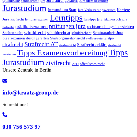
Jura durchgefallen
grundrechte
jura
handelsrecht
Jura nicht bestanden
Jurastudium
Jurastudium Start
Karriere
Jura Verbesserungsversuch
Lerntipps
Jura
letztversuch jura
lerntipps jura
kaufrecht
lernplan examen
prüfungen jura
prädikatsexamen
rechtsprechungsübersichten
notwehr
schuldrecht
Sachenrecht
schuldrecht at
Seminararbeit Jura
schuldrecht bt
Staatsexamen durchgefallen
Staatsorganisationsrecht
stpo
stellvertretung
Strafrecht AT
strafrecht
Strafrecht erklärt
strafrecht bt
strafrecht
Tipps
Tipps Examensvorbereitung
verstehen
Jurastudium
zivilrecht
öffentliches recht
ZPO
Unsere Zentrale in Berlin
info@kraatz-group.de
Schreibt uns!
030 756 573 97